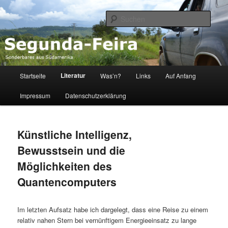
Sonderbares aus Südamerika
Such
Segunda-Feira
Hauptmenü
Literatur
Startseite
Was’n?
Links
Auf Anfang
Zum
Impressum
Datenschutzerklärung
Inhalt
wechseln
Künstliche Intelligenz,
Bewusstsein und die
Möglichkeiten des
Quantencomputers
Im letzten Aufsatz habe ich dargelegt, dass eine Reise zu einem
relativ nahen Stern bei vernünftigem Energieeinsatz zu lange