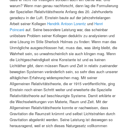
warum? Wenn man genau nachforscht, dann lag die Formulierung
der Speziellen Relativitätstheorie Anfang des 20. Jahrhunderts
geradezu in der Luft. Einstein baute auf der jahrzehntelangen
Arbeit seiner Kollegen
Hendrik Antoon Lorentz
und
Henri
Poincaré
auf. Seine besondere Leistung war, das scheinbar
unlösbare Problem seiner Kollegen deduktiv zu analysieren und
eine Lösung im Stile Sherlock Holmes zu finden: Wenn man das
Unmögliche ausgeschlossen hat, muss das, was übrig bleibt, die
Wahrheit sein, so unwahrscheinlich sie auch klingen mag. Wenn
die Lichtgeschwindigkeit eine Konstante ist und es keinen
Lichtäther gibt, dann müssen Raum und Zeit in relativ zueinander
bewegten Systemen veränderlich sein, so sehr dies auch unserer
alltäglichen Erfahrung widersprechen mag. Mit seiner
Allgemeinen Relativitätstheorie, die er 1915 veröffentlichte, ging
Einstein noch einen Schritt weiter und erweiterte die Spezielle
Relativitätstheorie auf beschleunigte Systeme. Damit erklärte er
die Wechselwirkungen von Materie, Raum und Zeit. Mit der
Allgemeinen Relativitätstheorie konnte er nachweisen, dass
Gravitation die Raumzeit krümmt und selbst Lichtstrahlen durch
Gravitation abgelenkt werden. Seine Leistung ist deswegen so
herausragend, weil er sich dieses Naturgesetz vollkommen