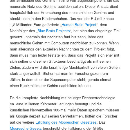
der Simulation des Gehirns mithilfe von Supercomputern, die das
neuronale Netz des Gehirns abbilden sollen. Dieser Ansatz dient
hauptsächlich der Erforschung des menschlichen Gehirns und
steckt noch in den Kinderschuhen. Das von der EU mit knapp
1,2 Milliarden Euro geförderte „
Human Brain Project
“, dem
Nachfolger des „
Blue Brain Projects
“, hat sich das ehrgeizige Ziel
gesetzt, innerhalb der nächsten fünf bis zehn Jahre das
menschliche Gehirn mit Computern nachbilden zu können. Wenn
man allerdings den aktuellen Nachrichten zu dem Projekt folgt,
dann muss man leider feststellen, dass das Projekt sich eher mit
sich selber und seinen Strukturen beschäftigt als mit seinen
Zielen. Zudem wird die kurzfristige Machbarkeit von vielen Seiten
stark angezweifelt. Bisher hat man im Forschungszentrum
Jülich, in dem einer der Supercomputer steht, gerade einmal
einen Kubikmillimeter Gehirn nachbilden können.
Da die komplette Nachbildung mit heutiger Rechnertechnologie
ca. eine Millionen Kilometer Leitungen benötigt und die
künstlichen Nervenzellen 100-mal mehr Daten speichern müssen
als Google derzeit auf seinen Serverfarmen, hoffen die Forscher
auf die weitere
Erfüllung des Mooreschen Gesetzes
. Das
Mooresche Gesetz
beschreibt die Halbierung der Größe