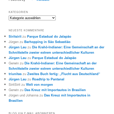
KATEGORIEN
Kategorien
NEUESTE KOMMENTARE
Siritsirit
zu
Parque Estadual do Jalapão
Jürgen
zu
Barhopping in São Sebastião
Jürgen Lau
zu
Die Krahô-Indianer: Eine Gemeinschaft an der
Schnittstelle zweier extrem unterschiedlicher Kulturen
Jürgen Lau
zu
Parque Estadual do Jalapão
Gerwin
zu
Die Krahô-Indianer: Eine Gemeinschaft an der
Schnittstelle zweier extrem unterschiedlicher Kulturen
triunitas
zu
Zweites Buch fertig: „Flucht aus Deutschland“
Jürgen Lau
zu
Roadtrip to Pantanal
SiritSirit
zu
Welt von morgen
Gerwin
zu
Das Kreuz mit Importautos in Brasilien
Jürgen und Johanna
zu
Das Kreuz mit Importautos in
Brasilien
BLOG VIA E-MAIL ABONNIEREN