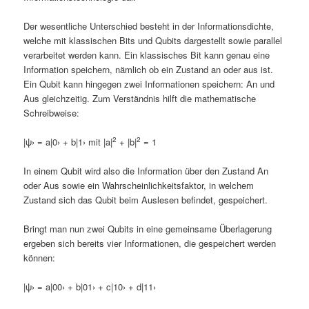
Der wesentliche Unterschied besteht in der Informationsdichte,
welche mit klassischen Bits und Qubits dargestellt sowie parallel
verarbeitet werden kann. Ein klassisches Bit kann genau eine
Information speichern, nämlich ob ein Zustand an oder aus ist.
Ein Qubit kann hingegen zwei Informationen speichern: An und
Aus gleichzeitig. Zum Verständnis hilft die mathematische
Schreibweise:
2
2
|ψ› = a|0› + b|1› mit |a|
+ |b|
= 1
In einem Qubit wird also die Information über den Zustand An
oder Aus sowie ein Wahrscheinlichkeitsfaktor, in welchem
Zustand sich das Qubit beim Auslesen befindet, gespeichert.
Bringt man nun zwei Qubits in eine gemeinsame Überlagerung
ergeben sich bereits vier Informationen, die gespeichert werden
können:
|ψ› = a|00› + b|01› + c|10› + d|11›