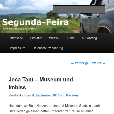
Sonderbares aus Südamerika
Such
Segunda-Feira
Hauptmenü
Startseite
Literatur
Was’n?
Links
Auf Anfang
Zum
Impressum
Datenschutzerklärung
Inhalt
wechseln
Beitrags-
←
Vorherige
Weiter
→
Navigation
Jeca Tatu – Museum und
Imbiss
Veröffentlicht am
6. September 2016
von
Karsten
Nachdem wir Belo Horizonte, eine 2,5-Millionen-Stadt, einfach
links liegen gelassen hatten, machten wir Pause an einer