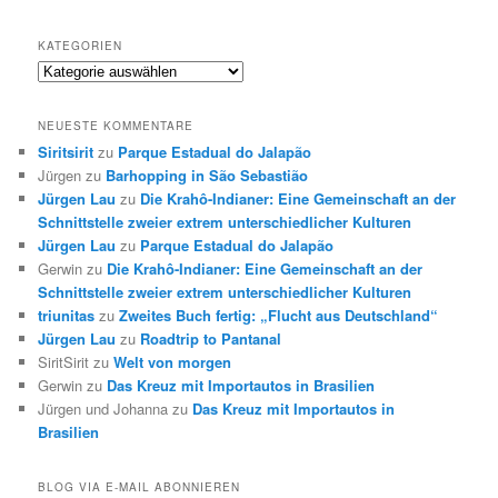
KATEGORIEN
Kategorien
NEUESTE KOMMENTARE
Siritsirit
zu
Parque Estadual do Jalapão
Jürgen
zu
Barhopping in São Sebastião
Jürgen Lau
zu
Die Krahô-Indianer: Eine Gemeinschaft an der
Schnittstelle zweier extrem unterschiedlicher Kulturen
Jürgen Lau
zu
Parque Estadual do Jalapão
Gerwin
zu
Die Krahô-Indianer: Eine Gemeinschaft an der
Schnittstelle zweier extrem unterschiedlicher Kulturen
triunitas
zu
Zweites Buch fertig: „Flucht aus Deutschland“
Jürgen Lau
zu
Roadtrip to Pantanal
SiritSirit
zu
Welt von morgen
Gerwin
zu
Das Kreuz mit Importautos in Brasilien
Jürgen und Johanna
zu
Das Kreuz mit Importautos in
Brasilien
BLOG VIA E-MAIL ABONNIEREN