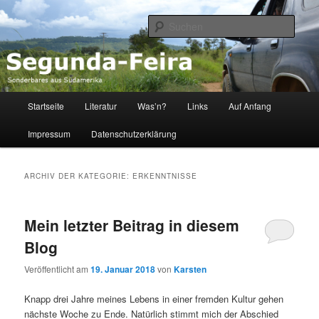
Sonderbares aus Südamerika
Such
Segunda-Feira
Hauptmenü
Startseite
Literatur
Was’n?
Links
Auf Anfang
Zum
Zum
Impressum
Datenschutzerklärung
Inhalt
sekundären
wechseln
Inhalt
ARCHIV DER KATEGORIE:
ERKENNTNISSE
wechseln
Mein letzter Beitrag in diesem
Blog
Veröffentlicht am
19. Januar 2018
von
Karsten
Knapp drei Jahre meines Lebens in einer fremden Kultur gehen
nächste Woche zu Ende. Natürlich stimmt mich der Abschied