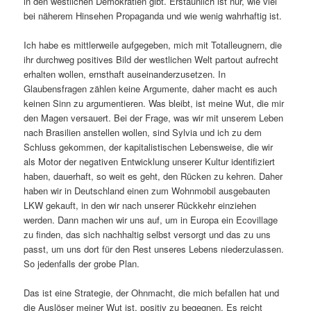
in den westlichen Demokratien gibt. Erstaunlich ist nur, wie viel
bei näherem Hinsehen Propaganda und wie wenig wahrhaftig ist.
Ich habe es mittlerweile aufgegeben, mich mit Totalleugnern, die
ihr durchweg positives Bild der westlichen Welt partout aufrecht
erhalten wollen, ernsthaft auseinanderzusetzen. In
Glaubensfragen zählen keine Argumente, daher macht es auch
keinen Sinn zu argumentieren. Was bleibt, ist meine Wut, die mir
den Magen versauert. Bei der Frage, was wir mit unserem Leben
nach Brasilien anstellen wollen, sind Sylvia und ich zu dem
Schluss gekommen, der kapitalistischen Lebensweise, die wir
als Motor der negativen Entwicklung unserer Kultur identifiziert
haben, dauerhaft, so weit es geht, den Rücken zu kehren. Daher
haben wir in Deutschland einen zum Wohnmobil ausgebauten
LKW gekauft, in den wir nach unserer Rückkehr einziehen
werden. Dann machen wir uns auf, um in Europa ein Ecovillage
zu finden, das sich nachhaltig selbst versorgt und das zu uns
passt, um uns dort für den Rest unseres Lebens niederzulassen.
So jedenfalls der grobe Plan.
Das ist eine Strategie, der Ohnmacht, die mich befallen hat und
die Auslöser meiner Wut ist, positiv zu begegnen. Es reicht