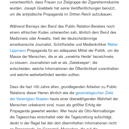
verantwortlich, dass Frauen zur Zielgruppe der Zigarettenindustrie
wurden. Joseph Goebbels hat seine Veröffentlichungen benutzt,
um die antijüdische Propaganda im Dritten Reich aufzubauen.
Während Bernays den Beruf des Public Relation-Beraters noch
einem ethischen Kodex unterworfen sah, ähnlich dem Beruf des
Mediziners oder Anwalts, hielt der deutschstämmige
amerikanische Journalist, Schriftsteller und Medienkritiker
Walter
Lippmann
Propaganda für ein adäquates Mittel der Politik, um die
Masse der Menschen, die er als „verwirrte Herde“ bezeichnete,
zu steuern. Journalisten sah er als „Gatekeeper“, die
entscheiden, welche Informationen der Öffentlichkeit vorenthalten
und welche weiterbefördert werden sollten.
Dass die fast 100 Jahre alten, grundlegenden Arbeiten zu Public
Relations dieser Herren ähnlich wie die
geostrategischen Ziele
der Vereinigten Staaten
heute einer überwältigenden Mehrheit der
Menschen unbekannt sind, muss als größter Erfolg der
Propaganda gewertet werden. Wer heute als Otto-Normalbürger
die Tagesschau einschaltet oder die Tageszeitung aufschlägt,
denkt in der Regel bei den dort übermittelten Informationen nicht
an Propaganda. Im Gegenteil, Menschen, die auf die