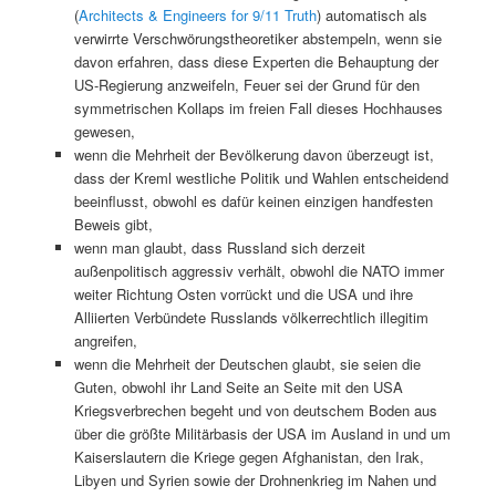
(
Architects & Engineers for 9/11 Truth
) automatisch als
verwirrte Verschwörungstheoretiker abstempeln, wenn sie
davon erfahren, dass diese Experten die Behauptung der
US-Regierung anzweifeln, Feuer sei der Grund für den
symmetrischen Kollaps im freien Fall dieses Hochhauses
gewesen,
wenn die Mehrheit der Bevölkerung davon überzeugt ist,
dass der Kreml westliche Politik und Wahlen entscheidend
beeinflusst, obwohl es dafür keinen einzigen handfesten
Beweis gibt,
wenn man glaubt, dass Russland sich derzeit
außenpolitisch aggressiv verhält, obwohl die NATO immer
weiter Richtung Osten vorrückt und die USA und ihre
Alliierten Verbündete Russlands völkerrechtlich illegitim
angreifen,
wenn die Mehrheit der Deutschen glaubt, sie seien die
Guten, obwohl ihr Land Seite an Seite mit den USA
Kriegsverbrechen begeht und von deutschem Boden aus
über die größte Militärbasis der USA im Ausland in und um
Kaiserslautern die Kriege gegen Afghanistan, den Irak,
Libyen und Syrien sowie der Drohnenkrieg im Nahen und