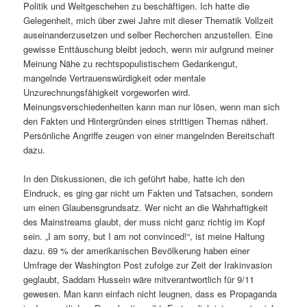
Politik und Weltgeschehen zu beschäftigen. Ich hatte die
Gelegenheit, mich über zwei Jahre mit dieser Thematik Vollzeit
auseinanderzusetzen und selber Recherchen anzustellen. Eine
gewisse Enttäuschung bleibt jedoch, wenn mir aufgrund meiner
Meinung Nähe zu rechtspopulistischem Gedankengut,
mangelnde Vertrauenswürdigkeit oder mentale
Unzurechnungsfähigkeit vorgeworfen wird.
Meinungsverschiedenheiten kann man nur lösen, wenn man sich
den Fakten und Hintergründen eines strittigen Themas nähert.
Persönliche Angriffe zeugen von einer mangelnden Bereitschaft
dazu.
In den Diskussionen, die ich geführt habe, hatte ich den
Eindruck, es ging gar nicht um Fakten und Tatsachen, sondern
um einen Glaubensgrundsatz. Wer nicht an die Wahrhaftigkeit
des Mainstreams glaubt, der muss nicht ganz richtig im Kopf
sein. „I am sorry, but I am not convinced!“, ist meine Haltung
dazu. 69 % der amerikanischen Bevölkerung haben einer
Umfrage der Washington Post zufolge zur Zeit der Irakinvasion
geglaubt, Saddam Hussein wäre mitverantwortlich für 9/11
gewesen. Man kann einfach nicht leugnen, dass es Propaganda