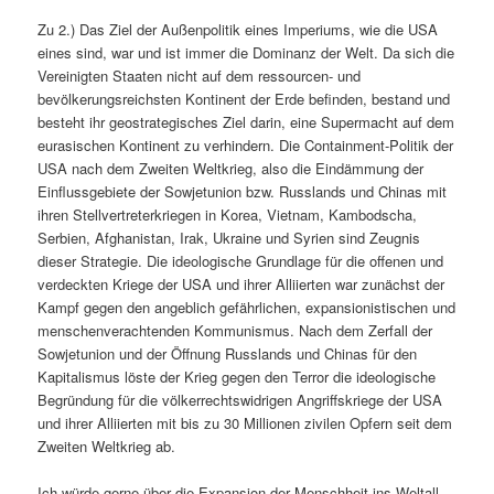
Zu 2.) Das Ziel der Außenpolitik eines Imperiums, wie die USA
eines sind, war und ist immer die Dominanz der Welt. Da sich die
Vereinigten Staaten nicht auf dem ressourcen- und
bevölkerungsreichsten Kontinent der Erde befinden, bestand und
besteht ihr geostrategisches Ziel darin, eine Supermacht auf dem
eurasischen Kontinent zu verhindern. Die Containment-Politik der
USA nach dem Zweiten Weltkrieg, also die Eindämmung der
Einflussgebiete der Sowjetunion bzw. Russlands und Chinas mit
ihren Stellvertreterkriegen in Korea, Vietnam, Kambodscha,
Serbien, Afghanistan, Irak, Ukraine und Syrien sind Zeugnis
dieser Strategie. Die ideologische Grundlage für die offenen und
verdeckten Kriege der USA und ihrer Alliierten war zunächst der
Kampf gegen den angeblich gefährlichen, expansionistischen und
menschenverachtenden Kommunismus. Nach dem Zerfall der
Sowjetunion und der Öffnung Russlands und Chinas für den
Kapitalismus löste der Krieg gegen den Terror die ideologische
Begründung für die völkerrechtswidrigen Angriffskriege der USA
und ihrer Alliierten mit bis zu 30 Millionen zivilen Opfern seit dem
Zweiten Weltkrieg ab.
Ich würde gerne über die Expansion der Menschheit ins Weltall,