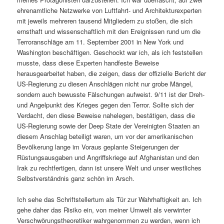
ehrenamtliche Netzwerke von Luftfahrt- und Architekturexperten
mit jeweils mehreren tausend Mitgliedern zu stoßen, die sich
ernsthaft und wissenschaftlich mit den Ereignissen rund um die
Terroranschläge am 11. September 2001 in New York und
Washington beschäftigen. Geschockt war ich, als ich feststellen
musste, dass diese Experten handfeste Beweise
herausgearbeitet haben, die zeigen, dass der offizielle Bericht der
US-Regierung zu diesen Anschlägen nicht nur grobe Mängel,
sondern auch bewusste Fälschungen aufweist. 9/11 ist der Dreh-
und Angelpunkt des Krieges gegen den Terror. Sollte sich der
Verdacht, den diese Beweise nahelegen, bestätigen, dass die
US-Regierung sowie der Deep State der Vereinigten Staaten an
diesem Anschlag beteiligt waren, um vor der amerikanischen
Bevölkerung lange im Voraus geplante Steigerungen der
Rüstungsausgaben und Angriffskriege auf Afghanistan und den
Irak zu rechtfertigen, dann ist unsere Welt und unser westliches
Selbstverständnis ganz schön im Arsch.
Ich sehe das Schriftstellertum als Tür zur Wahrhaftigkeit an. Ich
gehe daher das Risiko ein, von meiner Umwelt als verwirrter
Verschwörungstheoretiker wahrgenommen zu werden, wenn ich